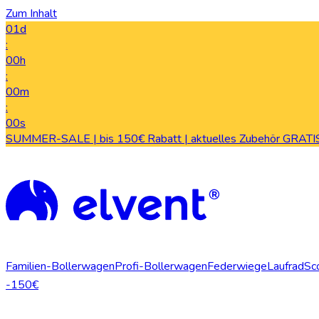
Zum Inhalt
01d
:
00h
:
00m
:
00s
SUMMER-SALE | bis 150€ Rabatt | aktuelles Zubehör GRATIS
Familien-Bollerwagen
Profi-Bollerwagen
Federwiege
Laufrad
Sc
-150€