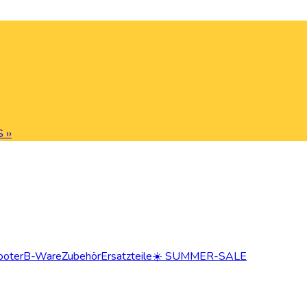
 ››
ooter
B-Ware
Zubehör
Ersatzteile
☀️ SUMMER-SALE