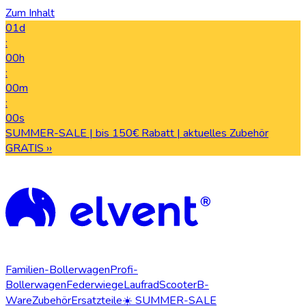
Zum Inhalt
01d
:
00h
:
00m
:
00s
SUMMER-SALE | bis 150€ Rabatt | aktuelles Zubehör
GRATIS ››
Familien-Bollerwagen
Profi-
Bollerwagen
Federwiege
Laufrad
Scooter
B-
Ware
Zubehör
Ersatzteile
☀️ SUMMER-SALE