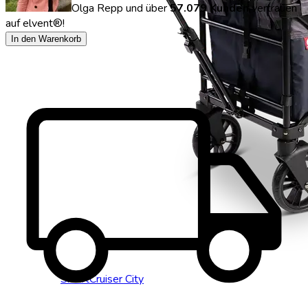
Olga Repp
und über
57.079 Kunden
vertrauen
auf elvent®!
local_shipping
In den Warenkorb
SmartCruiser City