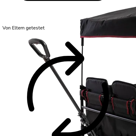
autorenew
Von Eltern getestet