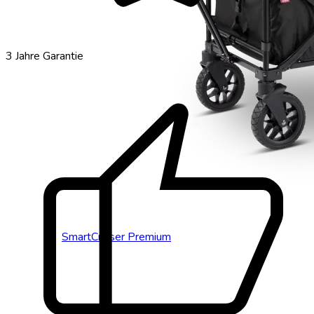
thumb_up
3 Jahre Garantie
SmartCruiser Premium