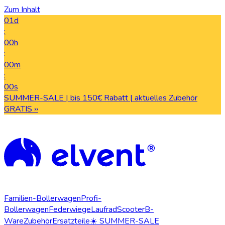
Zum Inhalt
01d
:
00h
:
00m
:
00s
SUMMER-SALE | bis 150€ Rabatt | aktuelles Zubehör
GRATIS ››
Familien-Bollerwagen
Profi-
Bollerwagen
Federwiege
Laufrad
Scooter
B-
Ware
Zubehör
Ersatzteile
☀️ SUMMER-SALE