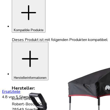
add
Kompatible Produkte
Dieses Produkt ist mit folgenden Produkten kompatibel:
add
Herstellerinformationen
Hersteller:
Ersatzteile
4.8
von 5 Sternen
elvent GmbH
Robert-Bosch-Str. 8
78549 Spaichingen