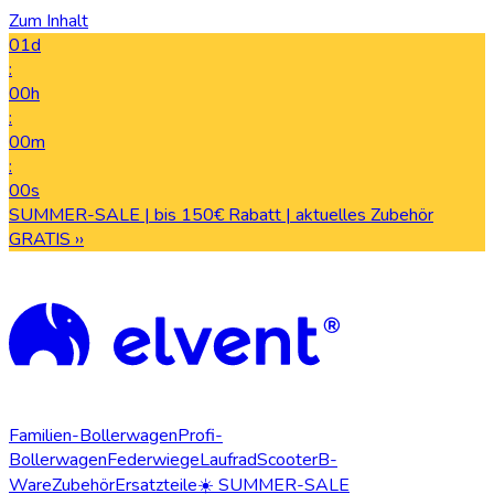
Zum Inhalt
01d
:
00h
:
00m
:
00s
SUMMER-SALE | bis 150€ Rabatt | aktuelles Zubehör
GRATIS ››
Familien-Bollerwagen
Profi-
Bollerwagen
Federwiege
Laufrad
Scooter
B-
Ware
Zubehör
Ersatzteile
☀️ SUMMER-SALE