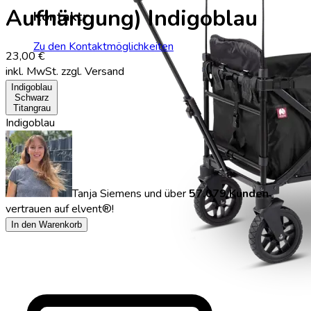
Aufhängung) Indigoblau
Kontakt:
Zu den Kontaktmöglichkeiten
23,00 €
inkl. MwSt.
zzgl. Versand
Indigoblau
Schwarz
Titangrau
Indigoblau
Tanja Siemens
und über
57.079 Kunden
vertrauen auf elvent®!
In den Warenkorb