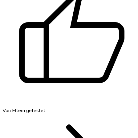
thumb_up
Von Eltern getestet