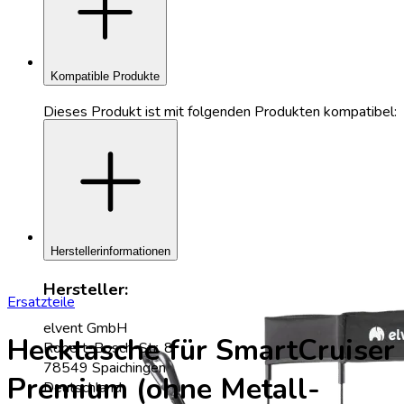
add
Kompatible Produkte
Dieses Produkt ist mit folgenden Produkten kompatibel:
add
Herstellerinformationen
Hersteller:
Ersatzteile
elvent GmbH
Hecktasche für SmartCruiser
Robert-Bosch-Str. 8
78549 Spaichingen
Premium (ohne Metall-
Deutschland