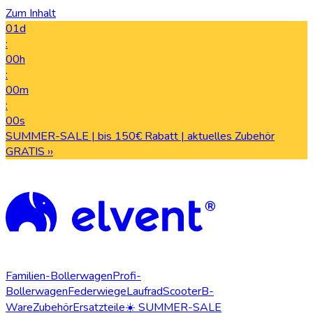
Zum Inhalt
01d
:
00h
:
00m
:
00s
SUMMER-SALE | bis 150€ Rabatt | aktuelles Zubehör
GRATIS ››
Familien-Bollerwagen
Profi-
Bollerwagen
Federwiege
Laufrad
Scooter
B-
Ware
Zubehör
Ersatzteile
☀️ SUMMER-SALE