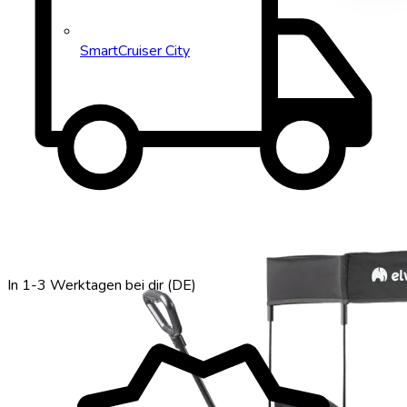
local_shipping
SmartCruiser City
In 1-3 Werktagen bei dir (DE)