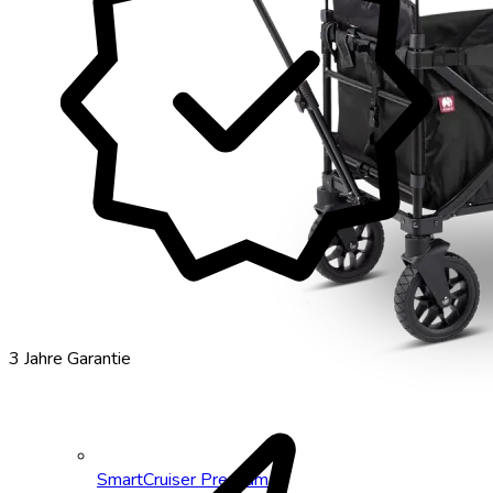
verified
3 Jahre Garantie
SmartCruiser Premium