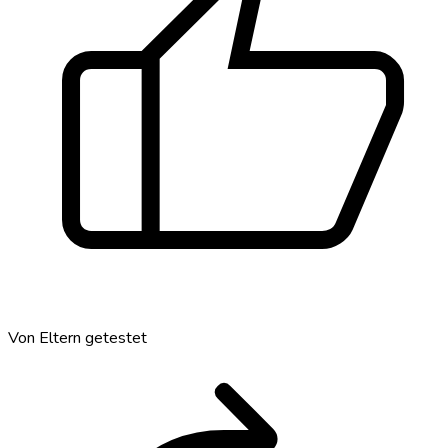
thumb_up
Von Eltern getestet