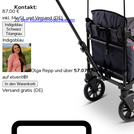
Kontakt:
87,00 €
inkl. MwSt.
und Versand (DE)
Zu den Kontaktmöglichkeiten
Indigoblau
Schwarz
Titangrau
Indigoblau
Olga Repp
und über
57.079 Kunden
vertrauen
auf elvent®!
In den Warenkorb
Versand gratis (DE)