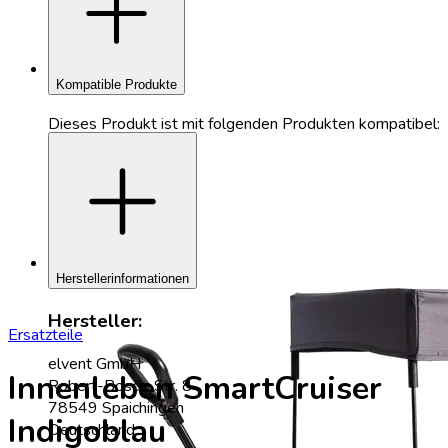
add
Kompatible Produkte
Dieses Produkt ist mit folgenden Produkten kompatibel:
add
Herstellerinformationen
Hersteller:
Ersatzteile
elvent GmbH
Innenleben SmartCruiser
Robert-Bosch-Str. 8
78549 Spaichingen
Indigoblau
Deutschland