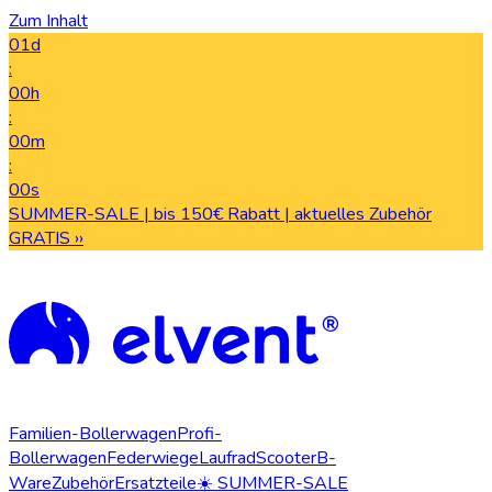
Zum Inhalt
01d
:
00h
:
00m
:
00s
SUMMER-SALE | bis 150€ Rabatt | aktuelles Zubehör
GRATIS ››
Familien-Bollerwagen
Profi-
Bollerwagen
Federwiege
Laufrad
Scooter
B-
Ware
Zubehör
Ersatzteile
☀️ SUMMER-SALE