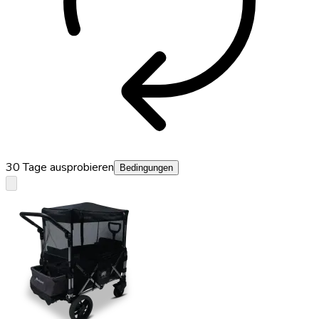
autorenew
30 Tage ausprobieren
Bedingungen
keyboard_arrow_down