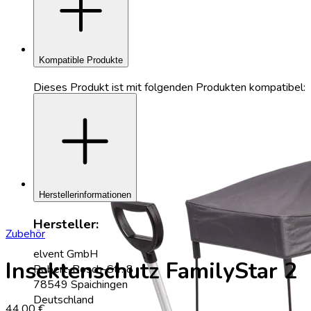
add
Kompatible Produkte
Dieses Produkt ist mit folgenden Produkten kompatibel:
add
Herstellerinformationen
Hersteller:
Zubehör
elvent GmbH
Insektenschutz FamilyStar 2
Robert-Bosch-Str. 8
78549 Spaichingen
Deutschland
44,00 €