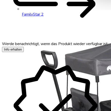
FamilyStar 2
Werde benachrichtigt, wenn das Produkt wieder verfügbar ist:
verified
Info erhalten