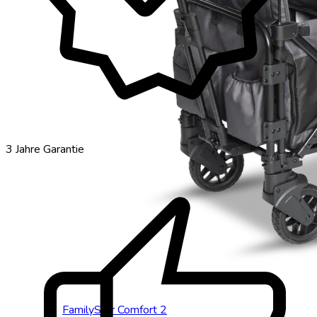
thumb_up
3 Jahre Garantie
FamilyStar Comfort 2