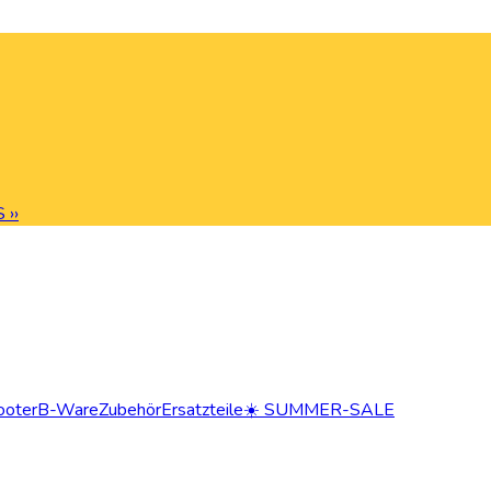
 ››
ooter
B-Ware
Zubehör
Ersatzteile
☀️ SUMMER-SALE