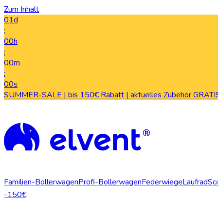
Zum Inhalt
01d
:
00h
:
00m
:
00s
SUMMER-SALE | bis 150€ Rabatt | aktuelles Zubehör GRATIS
Familien-Bollerwagen
Profi-Bollerwagen
Federwiege
Laufrad
Sc
-150€