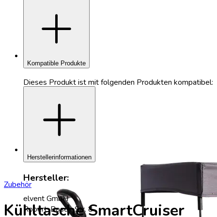
add
Kompatible Produkte
Dieses Produkt ist mit folgenden Produkten kompatibel:
add
Herstellerinformationen
Hersteller:
Zubehör
elvent GmbH
Kühltasche SmartCruiser
Robert-Bosch-Str. 8