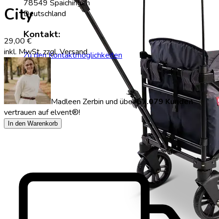
78549 Spaichingen
City
Deutschland
Kontakt:
29,00 €
inkl. MwSt.
zzgl. Versand
Zu den Kontaktmöglichkeiten
Madleen Zerbin
und über
57.079 Kunden
vertrauen auf elvent®!
In den Warenkorb