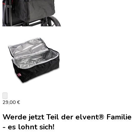
keyboard_arrow_down
29,00 €
Werde jetzt Teil der elvent® Familie
- es lohnt sich!