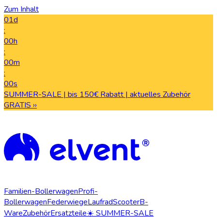
Zum Inhalt
01d
:
00h
:
00m
:
00s
SUMMER-SALE | bis 150€ Rabatt | aktuelles Zubehör
GRATIS ››
Familien-Bollerwagen
Profi-
Bollerwagen
Federwiege
Laufrad
Scooter
B-
Ware
Zubehör
Ersatzteile
☀️ SUMMER-SALE