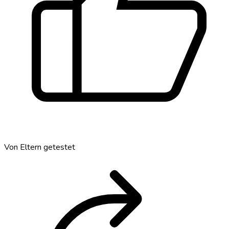
thumb_up
Von Eltern getestet