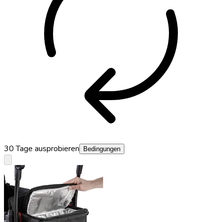
autorenew
30 Tage ausprobieren
Bedingungen
keyboard_arrow_down