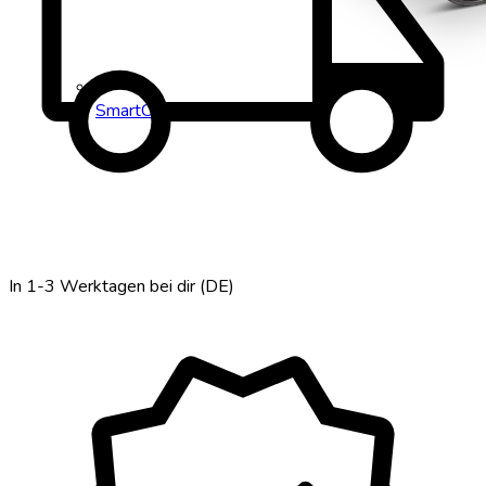
local_shipping
SmartCruiser City
In 1-3 Werktagen bei dir (DE)