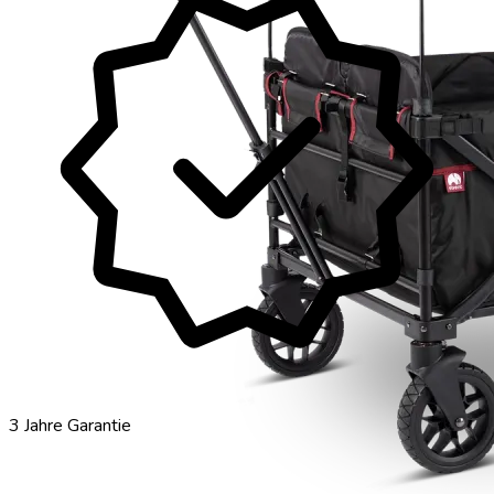
verified
3 Jahre Garantie