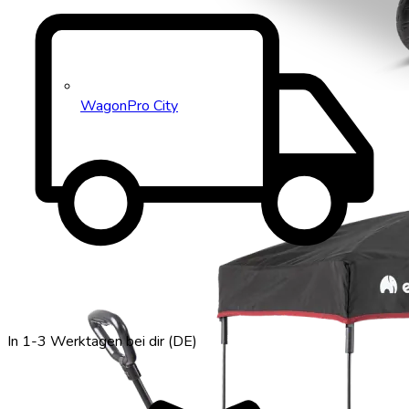
local_shipping
WagonPro City
In 1-3 Werktagen bei dir (DE)