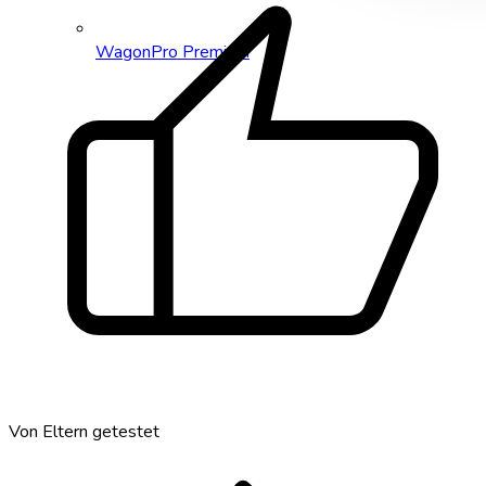
thumb_up
WagonPro Premium
Von Eltern getestet