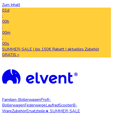
Zum Inhalt
01d
:
00h
:
00m
:
00s
SUMMER-SALE | bis 150€ Rabatt | aktuelles Zubehör
GRATIS ››
Familien-Bollerwagen
Profi-
Bollerwagen
Federwiege
Laufrad
Scooter
B-
Ware
Zubehör
Ersatzteile
☀️ SUMMER-SALE