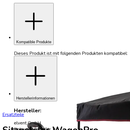
add
Kompatible Produkte
Dieses Produkt ist mit folgenden Produkten kompatibel:
add
Herstellerinformationen
Hersteller:
Ersatzteile
elvent GmbH
Robert-Bosch-Str. 8