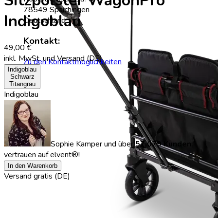
Sitzpolster WagonPro
78549 Spaichingen
Indigoblau
Deutschland
Kontakt:
49,00 €
inkl. MwSt.
und Versand (DE)
Zu den Kontaktmöglichkeiten
Indigoblau
Schwarz
Titangrau
Indigoblau
Sophie Kamper
und über
57.079 Kunden
vertrauen auf elvent®!
In den Warenkorb
Versand gratis (DE)