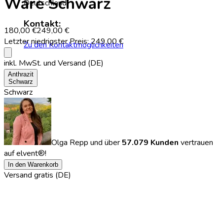
Ware Schwarz
Deutschland
Kontakt:
180,00 €
249,00 €
Letzter niedrigster Preis:
249,00 €
Zu den Kontaktmöglichkeiten
info
inkl. MwSt.
und Versand (DE)
Anthrazit
Schwarz
Schwarz
Olga Repp
und über
57.079 Kunden
vertrauen
auf elvent®!
In den Warenkorb
Versand gratis (DE)