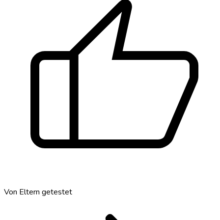
thumb_up
Von Eltern getestet