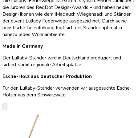
Die Lullaby-Federwiege ist extrem stylisch. Finden zumindest
die Juroren des RedDot Design-Awards – und haben neben
Design-Ikonen wie dem iMac auch Wiegensack und Ständer
der elvent Lullaby Federwiege ausgezeichnet. Durch seine
puristische Linienführung fügt sich der Ständer optimal in
nahezu jedes Wohnambiente
Made in Germany
Der Lullaby-Ständer wird in Deutschland produziert und
sichert somit regionale Arbeitsplätze.
Esche-Holz aus deutscher Produktion
Für den Lullaby-Ständer verwenden wir ausgesuchte Esche-
Hölzer aus dem Schwarzwald.
keyboard_arrow_down