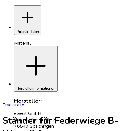
add
Produktdaten
Material
add
Escheholz, Edelstahl
Farben
Anthrazit, Schwarz
Herstellerinformationen
Hersteller:
Ersatzteile
elvent GmbH
Ständer für Federwiege B-
Robert-Bosch-Str. 8
78549 Spaichingen