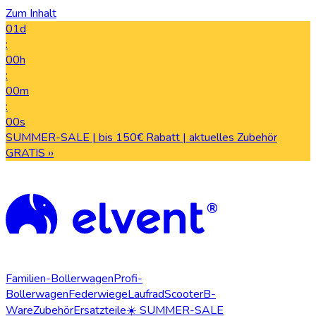
Zum Inhalt
01d
:
00h
:
00m
:
00s
SUMMER-SALE | bis 150€ Rabatt | aktuelles Zubehör
GRATIS ››
Familien-Bollerwagen
Profi-
Bollerwagen
Federwiege
Laufrad
Scooter
B-
Ware
Zubehör
Ersatzteile
☀️ SUMMER-SALE