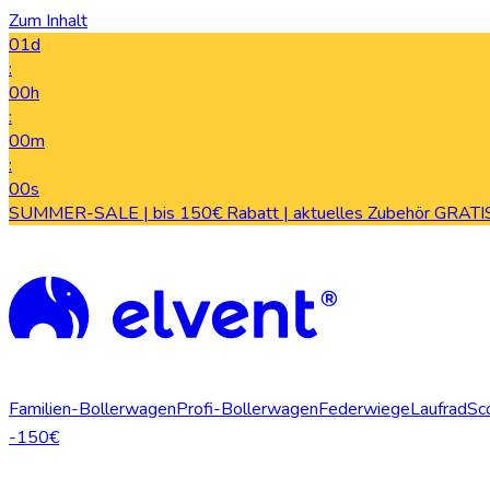
Zum Inhalt
01d
:
00h
:
00m
:
00s
SUMMER-SALE | bis 150€ Rabatt | aktuelles Zubehör GRATIS
Familien-Bollerwagen
Profi-Bollerwagen
Federwiege
Laufrad
Sc
-150€