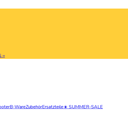
 ››
ooter
B-Ware
Zubehör
Ersatzteile
☀️ SUMMER-SALE