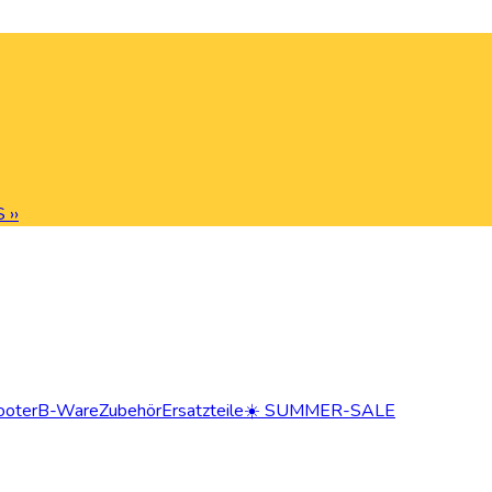
 ››
ooter
B-Ware
Zubehör
Ersatzteile
☀️ SUMMER-SALE