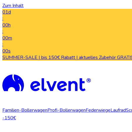
Zum Inhalt
01d
:
00h
:
00m
:
00s
SUMMER-SALE | bis 150€ Rabatt | aktuelles Zubehör GRATIS
Familien-Bollerwagen
Profi-Bollerwagen
Federwiege
Laufrad
Sc
-150€