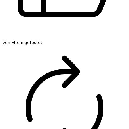
autorenew
Von Eltern getestet