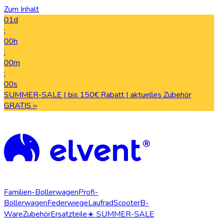
Zum Inhalt
01d
:
00h
:
00m
:
00s
SUMMER-SALE | bis 150€ Rabatt | aktuelles Zubehör
GRATIS ››
Familien-Bollerwagen
Profi-
Bollerwagen
Federwiege
Laufrad
Scooter
B-
Ware
Zubehör
Ersatzteile
☀️ SUMMER-SALE