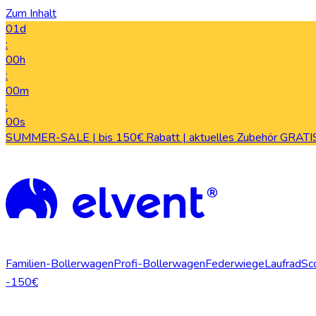
Zum Inhalt
01d
:
00h
:
00m
:
00s
SUMMER-SALE | bis 150€ Rabatt | aktuelles Zubehör GRATIS
Familien-Bollerwagen
Profi-Bollerwagen
Federwiege
Laufrad
Sc
-150€