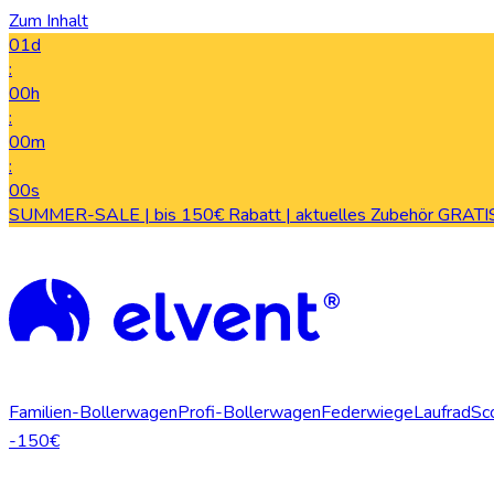
Zum Inhalt
01d
:
00h
:
00m
:
00s
SUMMER-SALE | bis 150€ Rabatt | aktuelles Zubehör GRATIS
Familien-Bollerwagen
Profi-Bollerwagen
Federwiege
Laufrad
Sc
-150€