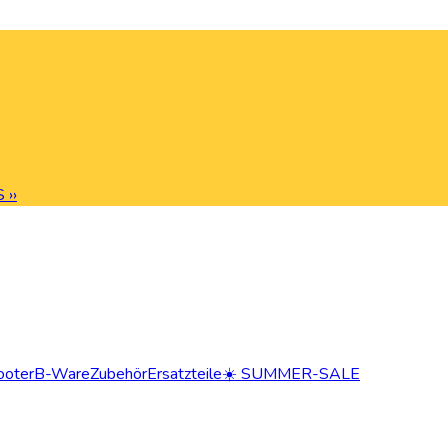
 ››
ooter
B-Ware
Zubehör
Ersatzteile
☀️ SUMMER-SALE