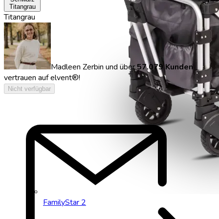
Titangrau
Titangrau
Madleen Zerbin
und über
57.079 Kunden
vertrauen auf elvent®!
outgoing_mail
Nicht verfügbar
FamilyStar 2