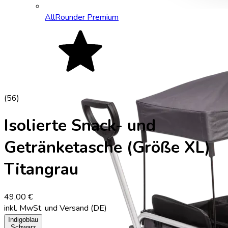
AllRounder Premium
(
56
)
Isolierte Snack- und
Getränketasche (Größe XL)
Titangrau
49,00 €
inkl. MwSt.
und Versand (DE)
Indigoblau
Schwarz