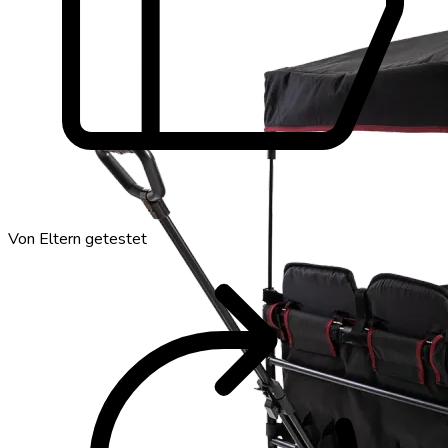
thumb_up
Von Eltern getestet