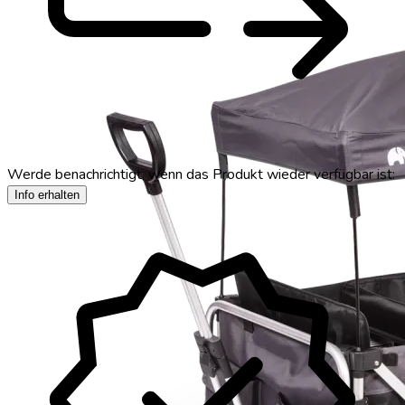
Werde benachrichtigt, wenn das Produkt wieder verfügbar ist:
verified
Info erhalten