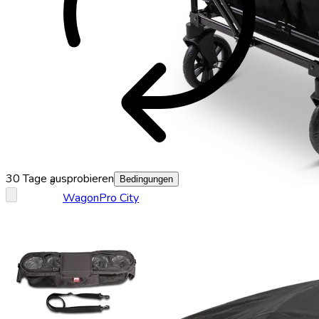
autorenew
30 Tage ausprobieren
Bedingungen
WagonPro City
keyboard_arrow_down