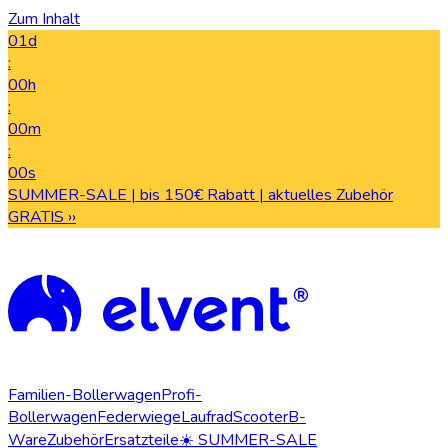
Zum Inhalt
01d
:
00h
:
00m
:
00s
SUMMER-SALE | bis 150€ Rabatt | aktuelles Zubehör
GRATIS ››
Familien-Bollerwagen
Profi-
Bollerwagen
Federwiege
Laufrad
Scooter
B-
Ware
Zubehör
Ersatzteile
☀️ SUMMER-SALE