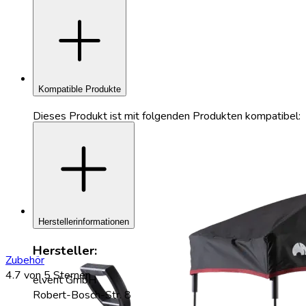
add
Kompatible Produkte
Dieses Produkt ist mit folgenden Produkten kompatibel:
add
Herstellerinformationen
Hersteller:
Zubehör
4.7
von 5 Sternen
elvent GmbH
Robert-Bosch-Str. 8