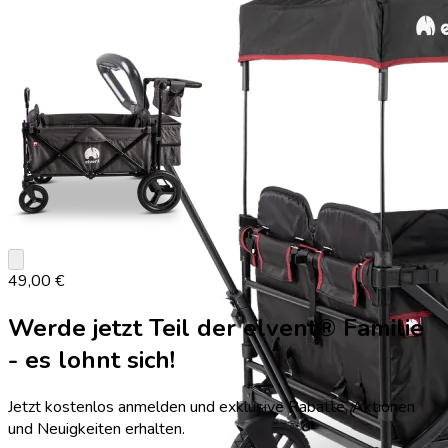
keyboard_arrow_down
49,00 €
Werde jetzt Teil der elvent® Familie
- es lohnt sich!
Jetzt kostenlos anmelden und exklusive Rabatte, Aktionen
und Neuigkeiten erhalten.