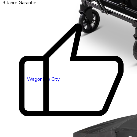
thumb_up
3 Jahre Garantie
WagonPro City