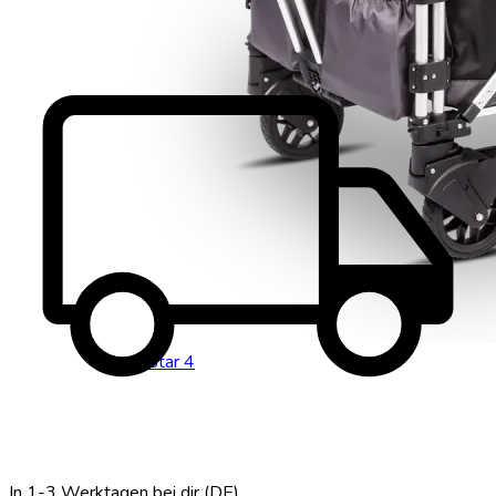
local_shipping
FamilyStar 4
In 1-3 Werktagen bei dir (DE)