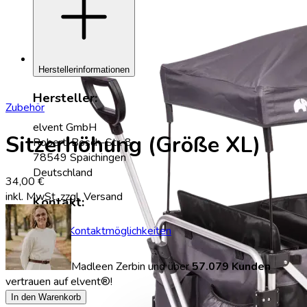
add
Herstellerinformationen
Hersteller:
Zubehör
elvent GmbH
Sitzerhöhung (Größe XL)
Robert-Bosch-Str. 8
78549 Spaichingen
Deutschland
34,00 €
inkl. MwSt.
zzgl. Versand
Kontakt:
Zu den Kontaktmöglichkeiten
Madleen Zerbin
und über
57.079 Kunden
vertrauen auf elvent®!
In den Warenkorb