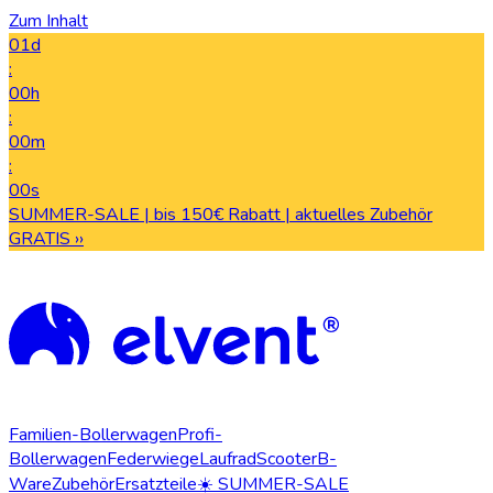
Zum Inhalt
01d
:
00h
:
00m
:
00s
SUMMER-SALE | bis 150€ Rabatt | aktuelles Zubehör
GRATIS ››
Familien-Bollerwagen
Profi-
Bollerwagen
Federwiege
Laufrad
Scooter
B-
Ware
Zubehör
Ersatzteile
☀️ SUMMER-SALE