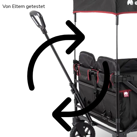
autorenew
Von Eltern getestet