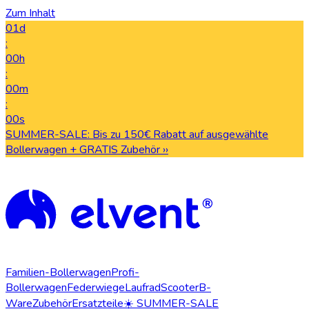
Zum Inhalt
01d
:
00h
:
00m
:
00s
SUMMER-SALE: Bis zu 150€ Rabatt auf ausgewählte
Bollerwagen + GRATIS Zubehör ››
Familien-Bollerwagen
Profi-
Bollerwagen
Federwiege
Laufrad
Scooter
B-
Ware
Zubehör
Ersatzteile
☀️ SUMMER-SALE