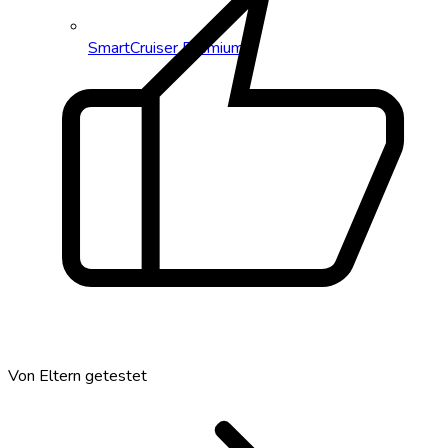
thumb_up
SmartCruiser Premium
Von Eltern getestet