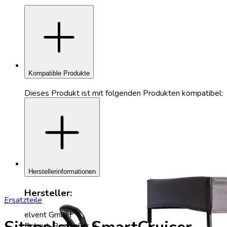
add
Kompatible Produkte
Dieses Produkt ist mit folgenden Produkten kompatibel:
add
Herstellerinformationen
Hersteller:
Ersatzteile
elvent GmbH
Robert-Bosch-Str. 8