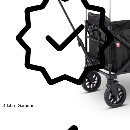
verified
3 Jahre Garantie