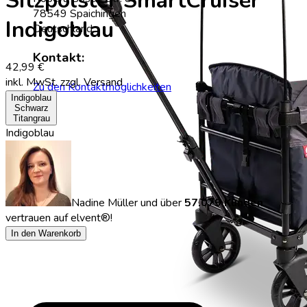
Sitzpolster SmartCruiser
78549 Spaichingen
Indigoblau
Deutschland
Kontakt:
42,99 €
inkl. MwSt.
zzgl. Versand
Zu den Kontaktmöglichkeiten
Indigoblau
Schwarz
Titangrau
Indigoblau
Nadine Müller
und über
57.079 Kunden
vertrauen auf elvent®!
In den Warenkorb