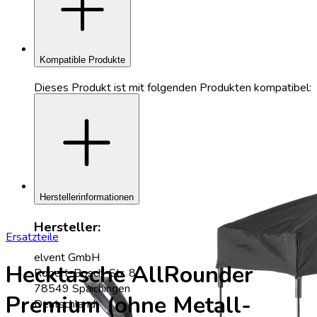
add
Kompatible Produkte
Dieses Produkt ist mit folgenden Produkten kompatibel:
add
Herstellerinformationen
Hersteller:
Ersatzteile
elvent GmbH
Hecktasche AllRounder
Robert-Bosch-Str. 8
78549 Spaichingen
Premium (ohne Metall-
Deutschland