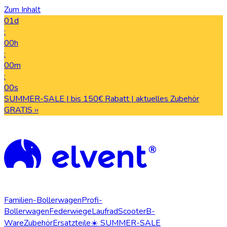
Zum Inhalt
01d
:
00h
:
00m
:
00s
SUMMER-SALE | bis 150€ Rabatt | aktuelles Zubehör
GRATIS ››
Familien-Bollerwagen
Profi-
Bollerwagen
Federwiege
Laufrad
Scooter
B-
Ware
Zubehör
Ersatzteile
☀️ SUMMER-SALE