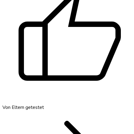
thumb_up
Von Eltern getestet