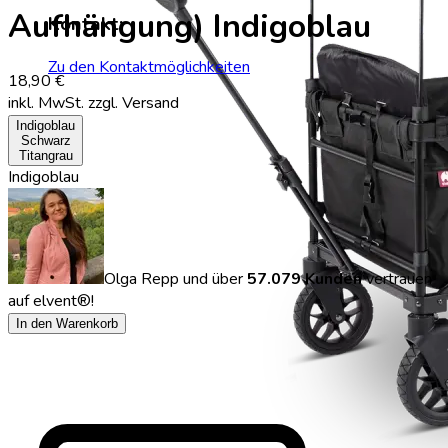
Aufhängung) Indigoblau
Kontakt:
Zu den Kontaktmöglichkeiten
18,90 €
inkl. MwSt.
zzgl. Versand
Indigoblau
Schwarz
Titangrau
Indigoblau
Olga Repp
und über
57.079 Kunden
vertrauen
auf elvent®!
In den Warenkorb