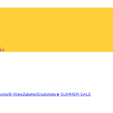
 ››
ooter
B-Ware
Zubehör
Ersatzteile
☀️ SUMMER-SALE