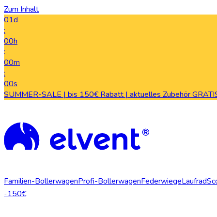
Zum Inhalt
01d
:
00h
:
00m
:
00s
SUMMER-SALE | bis 150€ Rabatt | aktuelles Zubehör GRATIS
Familien-Bollerwagen
Profi-Bollerwagen
Federwiege
Laufrad
Sc
-150€