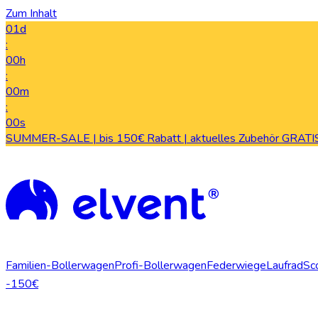
Zum Inhalt
01d
:
00h
:
00m
:
00s
SUMMER-SALE | bis 150€ Rabatt | aktuelles Zubehör GRATIS
Familien-Bollerwagen
Profi-Bollerwagen
Federwiege
Laufrad
Sc
-150€