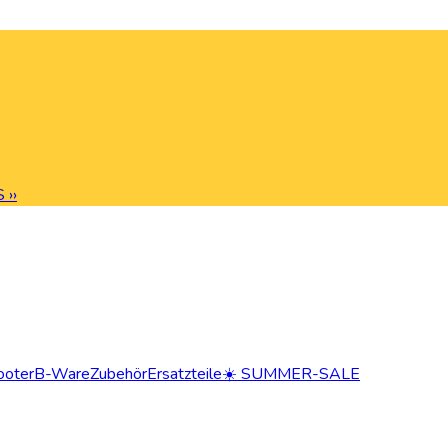
 ››
ooter
B-Ware
Zubehör
Ersatzteile
☀️ SUMMER-SALE