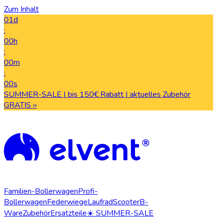
Zum Inhalt
01d
:
00h
:
00m
:
00s
SUMMER-SALE | bis 150€ Rabatt | aktuelles Zubehör
GRATIS ››
Familien-Bollerwagen
Profi-
Bollerwagen
Federwiege
Laufrad
Scooter
B-
Ware
Zubehör
Ersatzteile
☀️ SUMMER-SALE