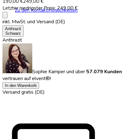
190,00 €
249,00 €
Letzter niedrigster Preis:
249,00 €
Zu den Kontaktmöglichkeiten
info
inkl. MwSt.
und Versand (DE)
Anthrazit
Schwarz
Anthrazit
Sophie Kamper
und über
57.079 Kunden
vertrauen auf elvent®!
In den Warenkorb
Versand gratis (DE)