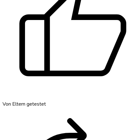
thumb_up
Von Eltern getestet