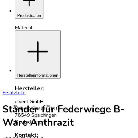
add
Produktdaten
Material
add
Escheholz, Edelstahl
Farben
Anthrazit, Schwarz
Herstellerinformationen
Hersteller:
Ersatzteile
elvent GmbH
Ständer für Federwiege B-
Robert-Bosch-Str. 8
78549 Spaichingen
Ware Anthrazit
Deutschland
Kontakt: