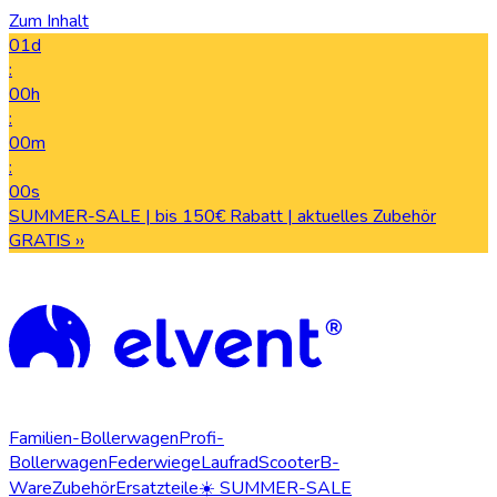
Zum Inhalt
01d
:
00h
:
00m
:
00s
SUMMER-SALE | bis 150€ Rabatt | aktuelles Zubehör
GRATIS ››
Familien-Bollerwagen
Profi-
Bollerwagen
Federwiege
Laufrad
Scooter
B-
Ware
Zubehör
Ersatzteile
☀️ SUMMER-SALE