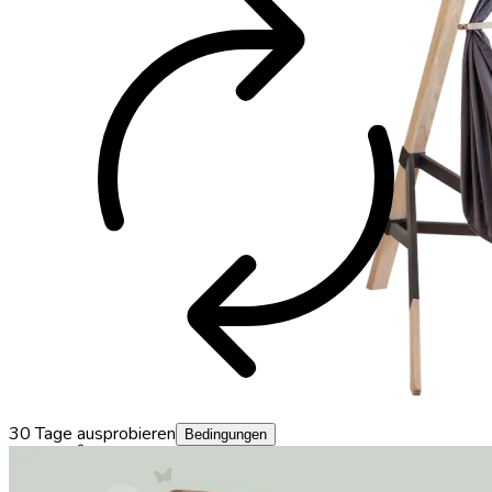
autorenew
30 Tage ausprobieren
Bedingungen
Federwiege aus Baumwolle mit Motor und