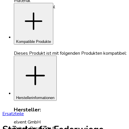
Material
add
Escheholz, Edelstahl
Farben
Anthrazit, Schwarz
Kompatible Produkte
Dieses Produkt ist mit folgenden Produkten kompatibel:
add
Herstellerinformationen
Hersteller:
Ersatzteile
elvent GmbH
Robert-Bosch-Str. 8