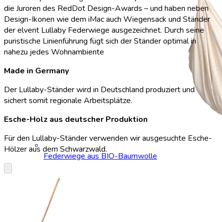
die Juroren des RedDot Design-Awards – und haben neben
Design-Ikonen wie dem iMac auch Wiegensack und Ständer
der elvent Lullaby Federwiege ausgezeichnet. Durch seine
puristische Linienführung fügt sich der Ständer optimal in
nahezu jedes Wohnambiente
Made in Germany
Der Lullaby-Ständer wird in Deutschland produziert und
sichert somit regionale Arbeitsplätze.
Esche-Holz aus deutscher Produktion
Für den Lullaby-Ständer verwenden wir ausgesuchte Esche-
Hölzer aus dem Schwarzwald.
Federwiege aus BIO-Baumwolle
keyboard_arrow_down