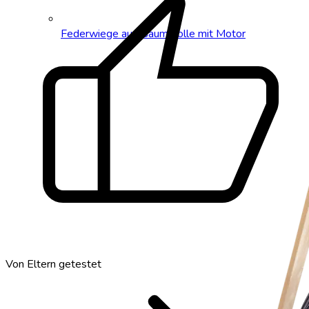
thumb_up
Federwiege aus Baumwolle mit Motor
Von Eltern getestet