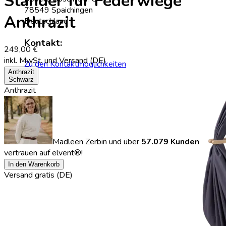
Ständer für Federwiege
78549 Spaichingen
Anthrazit
Deutschland
Kontakt:
249,00 €
inkl. MwSt.
und Versand (DE)
Zu den Kontaktmöglichkeiten
Anthrazit
Schwarz
Anthrazit
Madleen Zerbin
und über
57.079 Kunden
vertrauen auf elvent®!
In den Warenkorb
Versand gratis (DE)