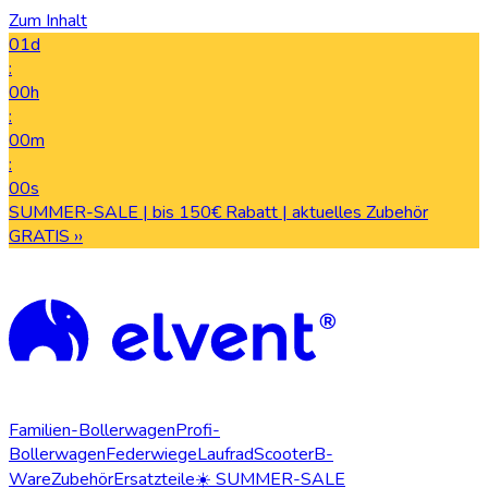
Zum Inhalt
01d
:
00h
:
00m
:
00s
SUMMER-SALE | bis 150€ Rabatt | aktuelles Zubehör
GRATIS ››
Familien-Bollerwagen
Profi-
Bollerwagen
Federwiege
Laufrad
Scooter
B-
Ware
Zubehör
Ersatzteile
☀️ SUMMER-SALE