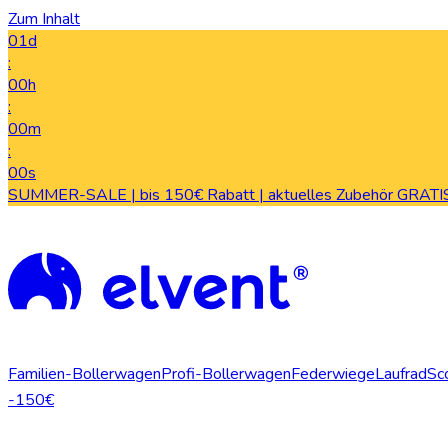
Zum Inhalt
01d
:
00h
:
00m
:
00s
SUMMER-SALE | bis 150€ Rabatt | aktuelles Zubehör GRATIS
Familien-Bollerwagen
Profi-Bollerwagen
Federwiege
Laufrad
Sc
-150€