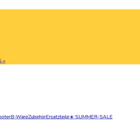
 ››
ooter
B-Ware
Zubehör
Ersatzteile
☀️ SUMMER-SALE