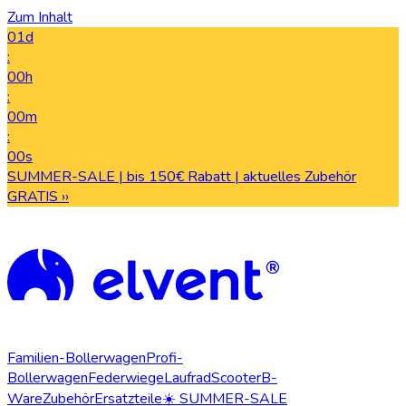
Zum Inhalt
01d
:
00h
:
00m
:
00s
SUMMER-SALE | bis 150€ Rabatt | aktuelles Zubehör
GRATIS ››
Familien-Bollerwagen
Profi-
Bollerwagen
Federwiege
Laufrad
Scooter
B-
Ware
Zubehör
Ersatzteile
☀️ SUMMER-SALE