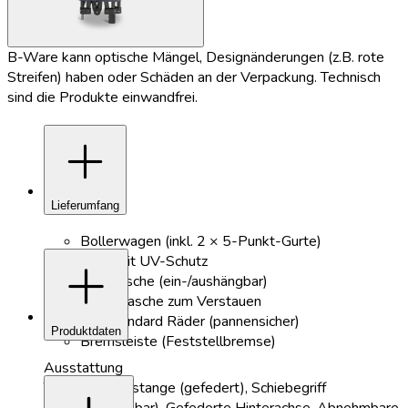
B-Ware kann optische Mängel, Designänderungen (z.B. rote
Streifen) haben oder Schäden an der Verpackung. Technisch
sind die Produkte einwandfrei.
add
Lieferumfang
Bollerwagen (inkl. 2 × 5-Punkt-Gurte)
add
Dach mit UV-Schutz
Hecktasche (ein-/aushängbar)
Schutztasche zum Verstauen
4 × Standard Räder (pannensicher)
Produktdaten
Bremsleiste (Feststellbremse)
Ausstattung
Teleskop-Zugstange (gefedert), Schiebegriff
(höhenverstellbar), Gefederte Hinterachse, Abnehmbare