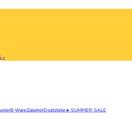
 ››
ooter
B-Ware
Zubehör
Ersatzteile
☀️ SUMMER-SALE