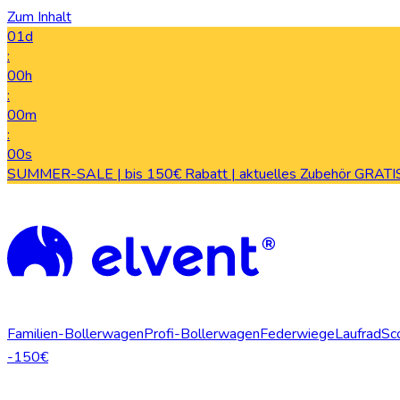
Zum Inhalt
01d
:
00h
:
00m
:
00s
SUMMER-SALE | bis 150€ Rabatt | aktuelles Zubehör GRATIS
Familien-Bollerwagen
Profi-Bollerwagen
Federwiege
Laufrad
Sc
-150€